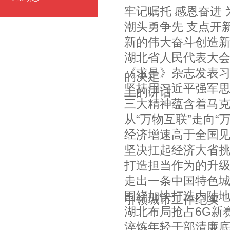
牢记嘱托 感恩奋进
潮头勇争先 支点开
新的伟大奋斗创造
湖北省人民代表大
《求是》杂志发表习
的决定
坚持用习近平强军思
上的讲话
三大精神蕴含着马
从“万物互联”走向“
经济增速高于全国
坚决扛起经济大省挑
打造担当作为的升
走出一条中国特色城
围绕加快打造内陆
引领城市工作纪实
湖北布局抢占6G新
淬炼年轻干部清廉底