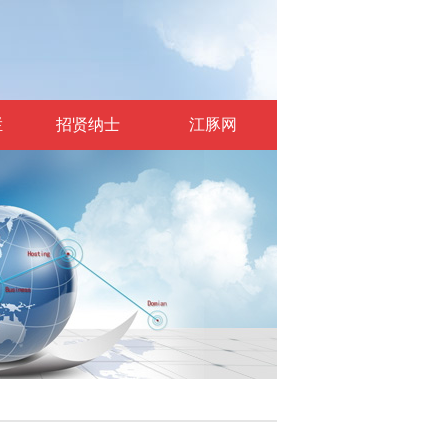
栏
招贤纳士
江豚网