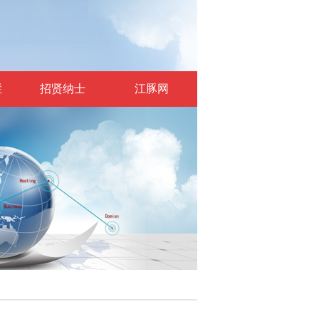
栏
招贤纳士
江豚网