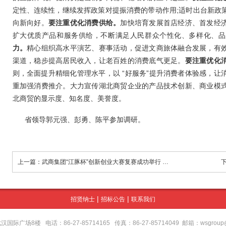
定性、连续性，继续发挥政策对提振消费的带动作用;适时出台新政
向新向好。
要注重优化消费供给。
加快培育发展首店经济、首发经
扩大优质产品和服务供给，不断满足人民群众个性化、多样化、品
力。
精心组织高水平演艺、赛事活动，促进文商旅体融合发展，有
渠道，稳步提高居民收入，让老百姓的消费底气更足。
要注重优化
则，全面提升精细化管理水平，以 “好服务”提升消费者体验感，让
重加强消费推介。大力宣传湖北商贸企业的产品技术创新、商业模
北商贸的显示度、知名度、美誉度。
省领导郭元强、彭勇、陈平参加调研。
上一篇：武商集团“江豚杯”创新创业大赛复赛成功举行 18强晋级决赛共创智慧零售新未来
|
|
招贤纳士
招标公告
联系我们
场8楼 电话：86-27-85714165 传真：86-27-85714049 邮箱：wsgroup@wu