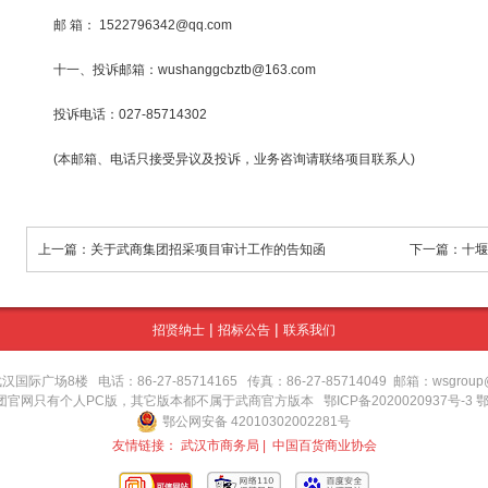
邮 箱： 1522796342@qq.com
十一、投诉邮箱：wushanggcbztb@163.com
投诉电话：027-85714302
(本邮箱、电话只接受异议及投诉，业务咨询请联络项目联系人)
上一篇：关于武商集团招采项目审计工作的告知函
下一篇：十堰
|
|
招贤纳士
招标公告
联系我们
场8楼 电话：86-27-85714165 传真：86-27-85714049 邮箱：wsgroup@wu
集团官网只有个人PC版，其它版本都不属于武商官方版本
鄂ICP备2020020937号-3 
鄂公网安备 42010302002281号
友情链接：
武汉市商务局
|
中国百货商业协会