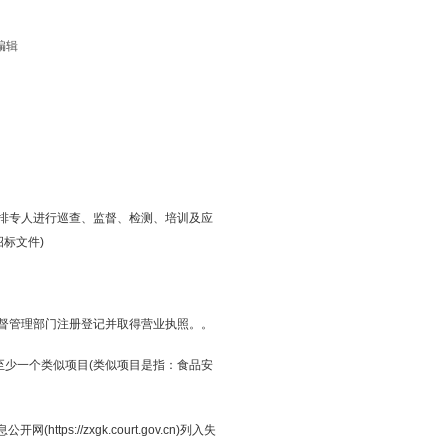
编辑
排专人进行巡查、监督、检测、培训及应
标文件)
督管理部门注册登记并取得营业执照。。
的至少一个类似项目(类似项目是指：食品安
https://zxgk.court.gov.cn)列入失