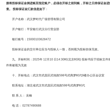
接将投标保证金倒进账至指定账户，必须在开标之前到账，开标之日持保证金进
查。 投标保证金汇款信息如下
：
开户名称：武汉梦时代广场管理有限公司
开户银行：平安银行武汉分行营业部
银行账号：15000103628472
投标保证金的交付单位应当与投标人一致，否则视为投标担保无效。
九、开标时间：2025年 12月10 日14:30时(北京时间) 投标书应于招
件将被视为无效
十、开标地点：武汉市武昌区武珞路598号武商梦时代9楼办公区会议室
联系地址：湖北省武汉市武昌区武珞路598号武商梦时代
联 系 人： 吴楠
电 话： 02787490688