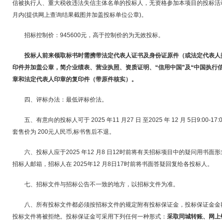
信被执行人、重大税收违法失信主体名单的投标人，无资格参加本项目的投标活
月内(提供网上查询结果截图并加盖投标单位公章)。
招标控制价：945600元，高于控制价的为无效投标。
投标人前来领取标书时需携带法定代表人证书及身份证原件（或法定代表人
印件并加盖公章，简介业绩表、营业执照、资质证明、“信用中国”及“中国执行
章和法定代表人印章的复印件（带原件核实）。
四、评标办法：最低评标价法。
五、有意向的投标人可于 2025 年11 月27 日 至2025 年 12 月 5日9:0
套售价为 200元人民币,标书售后不退。
六、投标人应于2025 年12 月8 日12时前将有关招标项目中的疑问用书
招标人邮箱，招标人在 2025年12 月8日17时前将书面答疑回复给各投标人。
七、招标文件与招标公告不一致的地方，以招标文件为准。
八、所有投标文件都必须按招标文件的规定附有投标保证金，投标保证金金额
投标文件将被拒绝。投标保证金可采用下列任何一种形式：
采取同城转账、网上