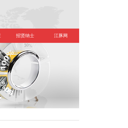
栏
招贤纳士
江豚网