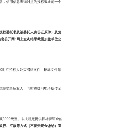
动，信用信息查询时点为投标截止前一个
授权委托书及被委托人身份证原件）及复
信息公开网”网上查询结果截图加盖单位公
0-17:00时在招标人处买招标文件，招标文件每
面形式提交给招标人，同时将疑问电子版传至
3000元整。未按规定提供投标保证金的
银行、汇款等方式（不接受现金缴纳）直