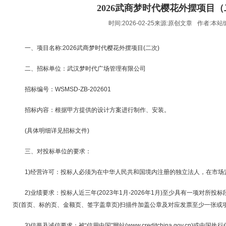
2026武商梦时代樱花外摆项目
时间:2026-02-25来源:
原创文章
作者:
本站
一、项目名称:2026武商梦时代樱花外摆项目(二次)
二、招标单位：武汉梦时代广场管理有限公司
招标编号：WSMSD-ZB-202601
招标内容：根据甲方提供的设计方案进行制作、安装。
(具体明细详见招标文件)
三、对投标单位的要求：
1)经营许可：投标人必须为在中华人民共和国境内注册的独立法人，在市场
2)业绩要求：投标人近三年(2023年1月-2026年1月)至少具有一项对所
页(首页、标的页、金额页、签字盖章页)扫描件加盖公章及对应发票至少一张或
3)信誉及诚信要求：被“信用中国”网站(www.creditchina.gov.cn)或中国执行信息公开网