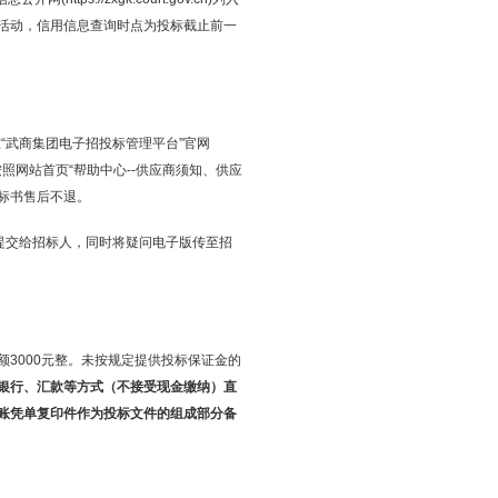
活动，信用信息查询时点为投标截止前一
0时在“武商集团电子招投标管理平台”官网
获取招标文件，按照网站首页“帮助中心--供应商须知、供应
,标书售后不退。
式提交给招标人，同时将疑问电子版传至招
3000元整。未按规定提供投标保证金的
银行、汇款等方式（不接受现金缴纳）直
账凭单复印件作为投标文件的组成部分备