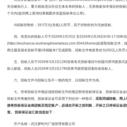
失信被执行人、重大税收违法失信主体名单的投标人，无资格参加本项目的投标
个月内(提供网上查询结果截图并加盖投标单位公章)。
4)招标控制价：28.5万元(含税)人民币，高于控制价的为无效投标。
四、有意向的投标人可于2026年2月25日 至2026年2月28日9:00-17:0
(https://wszhaocai.wushangdreamplaza.com:30443/home)处
商注册及报名投标手册(详细版本)”完成获取，招标文件每套售价为200元人民币
五、投标人应于2026年3月2日12时前将有关招标项目中的疑问用书面形
标人邮箱，招标人在2026年3月2日17时前将书面答疑回复给各投标人。
六、招标文件与招标公告不一致的地方，以招标文件为准。
七、所有投标文件都必须按招标文件的规定附有投标保证金，投标保证金金额
投标文件将被拒绝。投标保证金可采用下列任何一种形式：
采取同城转账、网上
接将投标保证金倒进账至指定账户，必须在开标之前到账，开标之日持保证金进
查。 投标保证金汇款信息如下
：
开户名称：武汉梦时代广场管理有限公司