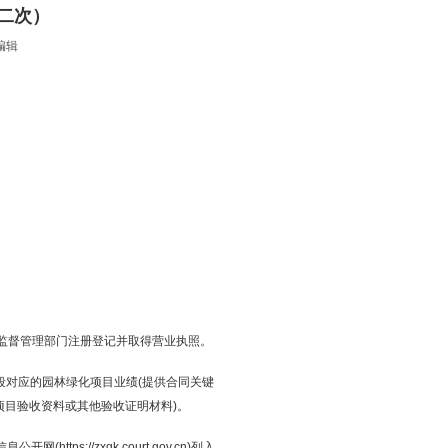
（二次）
编辑
监督管理部门注册登记并取得营业执照。
投标段对应的园林绿化项目业绩(提供合同关键
项目验收资料或其他验收证明材料)。
(https://zxgk.court.gov.cn)列入