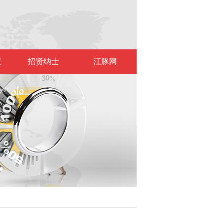
栏
招贤纳士
江豚网