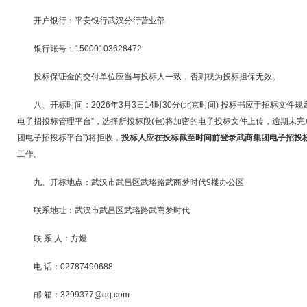
开户银行：平安银行武汉分行营业部
银行账号：15000103628472
投标保证金的交付单位应当与投标人一致，否则视为投标担保无效。
八、开标时间：2026年3月3日14时30分(北京时间) 投标书应于招标文
电子招投标管理平台”，选择所投标段(包)将加密的电子投标文件上传，逾期未完
团电子招投标平台”)将拒收，
投标人应在投标截至时间前登录武商集团电子招投
工作。
九、开标地点：武汉市武昌区武珞路武商梦时代9楼办公区
联系地址：武汉市武昌区武珞路武商梦时代
联 系 人：方煜
电 话：02787490688
邮 箱：3299377@qq.com