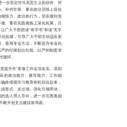
进一步坚定对马克思主义的信仰、对
心、补钙壮骨。要在政治历练上深化
治领悟力、政治执行力，切实做到党
不做。要在实践锻炼上深化拓展，注
广大干部把读“有字书”和读“无字
深化拓展，引导广大干部主动适应新
识，善用专业方法，不断提升专业化
以严的纪律划出红线、以严的制度管
性循环。
质提升年”各项工作走深走实。深刻
应的政治能力、领导能力、工作能
正确政绩观学习教育有机结合起来，
止搞形式、走过场。强化引领带动，
绩的选人用人导向，进一步完善激励
不断开创支点建设新局面。