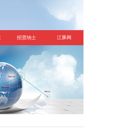
栏
招贤纳士
江豚网