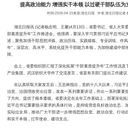
提高政治能力 增强实干本领 以过硬干部队伍
时间:2026-04-15来源:
湖北日报
作者:
湖北日报记者 
湖北日报讯 (记者杨念明、王馨)4月13日，省委书记、省人大常
部素质提升年”工作推进会。他强调，要深入学习贯彻习近平总书记
述，聚焦加强干部思想淬炼、政治历练、实践锻炼、专业训练、作风
年”，深层次、高水平、系统化提升干部能力本领，为加快建成中部
障。
会上，省委组织部汇报了深化拓展“干部素质提升年”工作情况及
产业集团、武汉纺织大学作了交流发言，省直有关部门提出工作建议
在认真听取大家发言后，王忠林指出，党的十八大以来，习近平
治党、治国理政突出位置，发表一系列重要讲话，作出一系列重要
了方向、提供了根本遵循。省委决定在去年工作基础上，部署深化拓展
近平总书记重要指示要求的具体行动，是持续营造良好政治生态、
实站位全局，推动广大干部进一步增强思想自觉、政治自觉、行动
和实干本领，扛牢使命、建功支点。