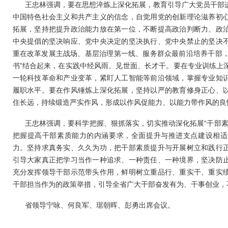
王忠林强调，要在思想淬炼上深化拓展，教育引导广大党员干部
中国特色社会主义和共产主义的信念，自觉用党的创新理论滋养初
拓展，坚持把提升政治能力放在第一位，不断提高政治判断力、政
中央提倡的坚决响应、党中央决定的坚决执行、党中央禁止的坚决
重在改革发展主战场、基层治理第一线、服务群众最前沿培养干部，让
书”结合起来，在实践中经风雨、见世面、长才干。要在专业训练上
一轮科技革命和产业变革，紧盯人工智能等前沿领域，掌握专业知
履职水平。要在作风锤炼上深化拓展，坚持以严的教育修身正心、
住长远，持续锻造严实作风，形成以作风促能力、以能力带作风的良
王忠林强调，要科学把握、狠抓落实，切实推动深化拓展“干部素
把握提高干部素质能力的内涵要求，全面提升与推进支点建设相适
力。坚持求真务实、久久为功，把干部素质提升与开展树立和践行
引导大家真正把学习当作一种追求、一种责任、一种境界，坚决防
充分发挥领导干部示范带头作用，鲜明树立重品行、重实干、重实
干部担当作为的政策举措，引导全省广大干部奋发有为、干事创业，
省领导宁咏、何良军、琚朝晖、彭勇出席会议。