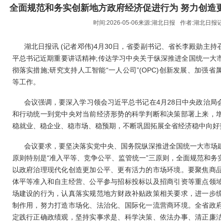
全面规范和务实创新地方政府经济促进行为 努力创造
时间:2026-05-06来源:
湖北日报
作者:
湖北日报记
湖北日报讯 (记者邓伟)4月30日，省委副书记、省长李殿勋主
平总书记近期重要讲话精神;传达学习中央关于纵深推进全国统一大
彻落实措施;研究支持人工智能“一人公司”(OPC)创新发展、加强
等工作。
会议强调，要深入学习领会习近平总书记在4月28日中央政治局
和行动统一到党中央对当前经济形势的科学判断和决策部署上来，
稳就业、稳企业、稳市场、稳预期，不断巩固拓展全省经济稳中向好势
会议要求，要坚决落实党中央、国务院纵深推进全国统一大市场
原则特别是“准入平等、竞争公平、监管统一”三原则，全面规范和务
以政府治理现代化创造更加公平、更有活力的市场环境。要聚焦商
体平等准入和自主经营、公平参与招标投标以及招商引资等重点领
场建设的行为，认真落实规范地方财政补贴政策相关要求，进一步
制作用，努力打造市场化、法治化、国际化一流营商环境。全省政
定践行正确政绩观，坚持实事求是、科学决策、依法办事、清正廉