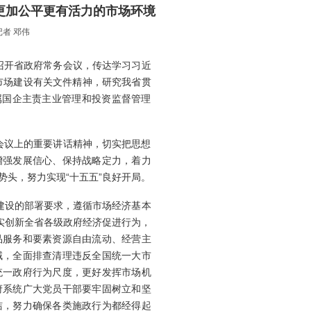
更加公平更有活力的市场环境
者 邓伟
持召开省政府常务会议，传达学习习近
市场建设有关文件精神，研究我省贯
省属国企主责主业管理和投资监督管理
会议上的重要讲话精神，切实把思想
增强发展信心、保持战略定力，着力
头，努力实现“十五五”良好开局。
建设的部署要求，遵循市场经济基本
实创新全省各级政府经济促进行为，
品服务和要素资源自由流动、经营主
域，全面排查清理违反全国统一大市
统一政府行为尺度，更好发挥市场机
府系统广大党员干部要牢固树立和坚
洁，努力确保各类施政行为都经得起