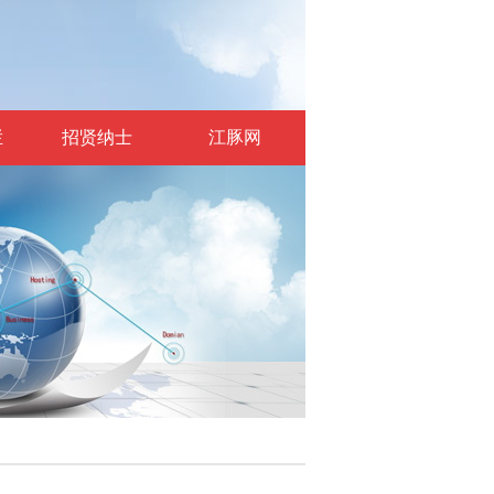
栏
招贤纳士
江豚网