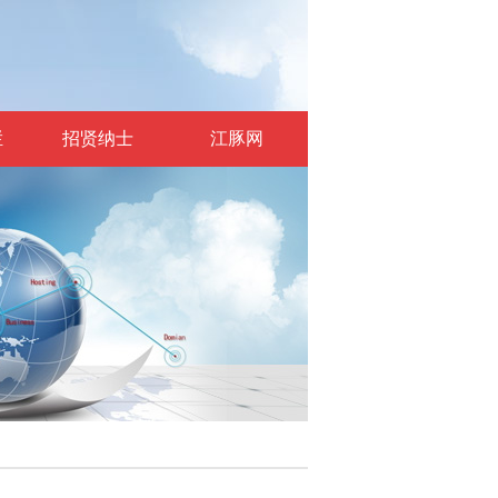
栏
招贤纳士
江豚网