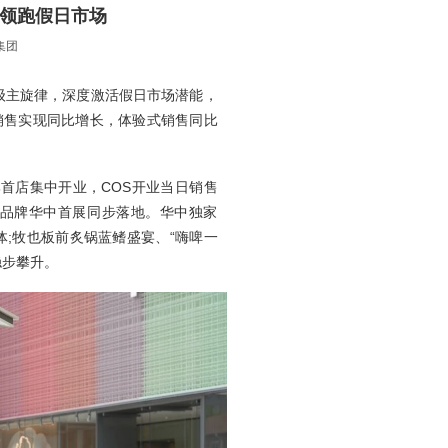
势领跑假日市场
集团
级主旋律，深度激活假日市场潜能，
销售实现同比增长，体验式销售同比
等品牌首店集中开业，COS开业当日销售
美妆品牌华中首展同步落地。华中独家
体;牧也板前炙锅蓝鳍盛宴、“嗨啤一
稳步攀升。