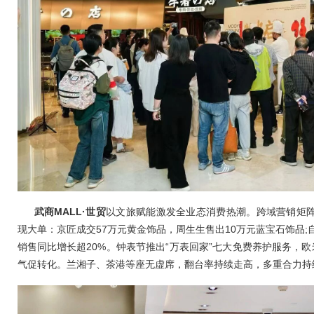
武商MALL·世贸
以文旅赋能激发全业态消费热潮。跨域营销矩
现大单：京匠成交57万元黄金饰品，周生生售出10万元蓝宝石饰品;
销售同比增长超20%。钟表节推出“万表回家”七大免费养护服务，欧
气促转化。兰湘子、茶港等座无虚席，翻台率持续走高，多重合力持