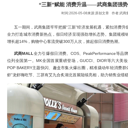
“三新”赋能 消费升温——武商集团强
时间:2026-05-08来源:
原创文章
作者:
武商
五一期间，武商集团牢牢把握“三新”经济发展机遇，紧扣消费升
全力打造城市消费新热点，假日经济呈现强劲增长态势。集团规模
增长超14%，购物中心客流突破300万人次，掀起假日消费热潮。
武商MALL
全力引爆假日消费。COS、PeakPerformance
位列全国第一。MK全国首展重磅登场，GUCCI、DIOR等六大
POP BAKERY主题快闪、趣盒市集火爆出圈，精准撬动年轻消费群
虾”龙虾嗨吃节、三茯有艾九合炙湖北首展陆续亮相，助力销售业绩