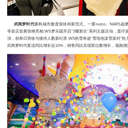
武商梦时代
重构城市微度假休闲新范式。一栗nutco、NARS
等首店首展惊艳亮相;WS梦乐园开启“3耀新生”系列主题活动，蛋
演，创单日营收与接待人数新纪录;WS热雪奇迹“雪泡泡泼雪派对”
武商梦时代客流同比增长近10%，销售同比实现双位数增长，领跑潮