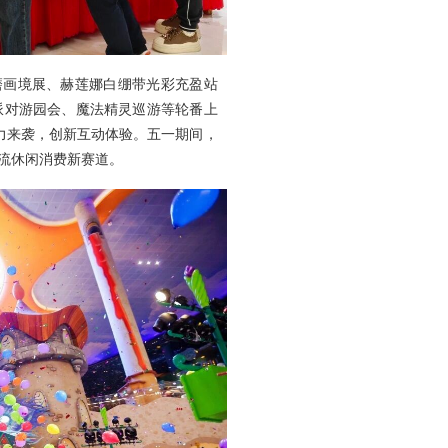
超磨画境展、赫莲娜白绷带光彩充盈站
仔派对游园会、魔法精灵巡游等轮番上
热力来袭，创新互动体验。五一期间，
流休闲消费新赛道。