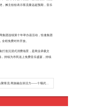
绝，摊主纷纷表示客流量远超预期，音乐
武商集团连续第十年举办该活动，恰逢集团
台，全程免费对外开放。
集打造沉浸式消费场景，是商业承载文
广场，持续为市民送上免费音乐盛宴，持续
下一篇：科技盛会聚客流 商旅融合添活力——十堰武商MALL首届室内无人机嘉年华圆满举办