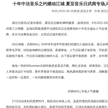
十年中法音乐之约燃动江城 夏至音乐日武商专场
时间:2026-06-29来源:
原创文章
作者:
湖北
湖北日报讯(记者肖丽琼、通讯员沈佩奇)蝉鸣夏夜，旋律流转。6月26日-28
武商三大商圈。这场武商集团携手法国驻武汉总领事馆的十年音乐盛会人气拉满，配
腾，音乐与冰爽美食交织，点亮武汉城市夜经济。
26日傍晚，武商MALL SVIP停车场早早挤满扫码预约入场的乐迷。落日
橙率先开唱，轻快旋律瞬间点燃现场。夜幕降临，人气乐队橘子海登场，手机星光
实验电子曲风，中法音乐碰撞出独特火花，台下观众随节奏摇摆、欢呼，去年雨
场地一旁的WSummer冰甜特集更是客流不断。网红冰淇淋、鲜果茶饮、
人举着冰品打卡拍照，家长带着孩子挑选甜品，晚风裹挟着奶香与果香，消解夏
一边听歌一边逛吃，一站式解锁夏夜休闲乐趣。
武商MALL专场人气爆棚
27日活动来到武商梦时代，精彩演出持续上演。温柔舒缓的民谣曲目搭配
围持续升温。市民围站舞台周边，跟着节拍挥手跟唱，沉浸在热闹的音乐氛围中