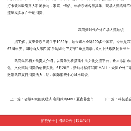
打卡装置吸引路人驻足参与，家庭、情侣、年轻乐迷各得其乐。现场人流络绎不
流量实实在在带动消费。
武商梦时代户外广场人流如织
据了解，夏至音乐日诞生于1982年，如今遍布全球120多个国家。今年是
67周年庆，同时纳入第四届“乐购湖北 三好节” 重点活动，9支中法乐队轮番登
武商集团相关负责人介绍，以音乐为桥搭建中法文化交流平台，叠加冰甜市
化、文化赋能消费的创新实践。6月28日，活动将移师武商 MALL・众圆户外
激活武汉夏日消费活力，助力国际消费中心城市建设。
上一篇：省级IP赋能夜经济 襄阳武商MALL夏夜养生市集亮眼出圈
|
|
招贤纳士
招标公告
联系我们