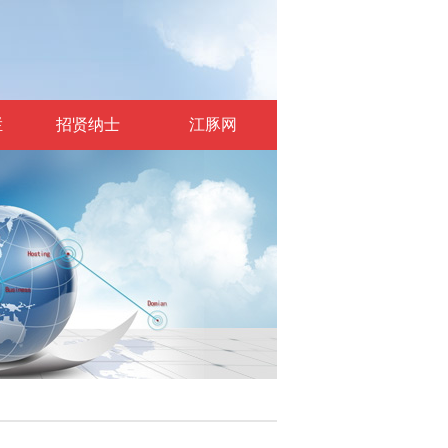
栏
招贤纳士
江豚网