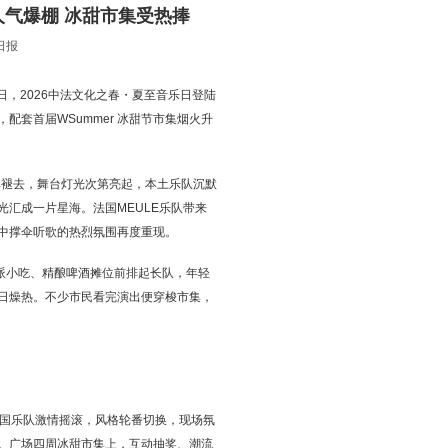
人气爆棚 冰甜市集受热捧
日报
日，2026中法文化之春・夏至音乐日登陆
套首届WSummer 冰甜节市集烟火升
余晖褪去，舞台灯光次第亮起，本土乐队沉默
汇成一片星海。法国MEULE乐队带来
中撑伞听歌的热烈氛围再度重现。
汉派小吃、精酿啤酒摊位前排起长队，年轻
日燥热。不少市民看完演出便穿梭市集，
法国乐队激情摇滚，风格轮番切换，现场氛
。广场四周冰甜市集上，互动抽奖、潮流