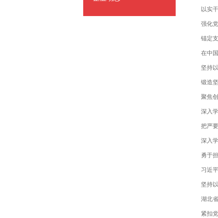
以实
强化党
锚定支
在中
坚持以
锻造坚
聚焦创
深入
把严要
深入
勇于担
习近
坚持以
湖北
紧扣