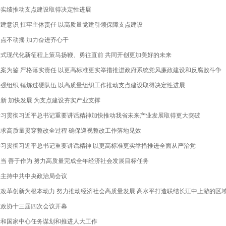
干实绩推动支点建设取得决定性进展
建意识 扛牢主体责任 以高质量党建引领保障支点建设
点不动摇 加力奋进齐心干
国式现代化新征程上策马扬鞭、勇往直前 共同开创更加美好的未来
案为鉴 严格落实责任 以更高标准更实举措推进政府系统党风廉政建设和反腐败斗争
强组织 锤炼过硬队伍 以高质量组织工作推动支点建设取得决定性进展
新 加快发展 为支点建设夯实产业支撑
学习贯彻习近平总书记重要讲话精神加快推动我省未来产业发展取得更大突破
求高质量贯穿整改全过程 确保巡视整改工作落地见效
学习贯彻习近平总书记重要讲话精神 以更高标准更实举措推进全面从严治党
当 善于作为 努力高质量完成全年经济社会发展目标任务
平主持中共中央政治局会议
改革创新为根本动力 努力推动经济社会高质量发展 高水平打造联结长江中上游的区
省政协十三届四次会议开幕
党和国家中心任务谋划和推进人大工作