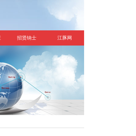
栏
招贤纳士
江豚网