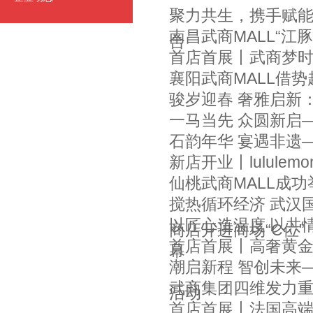
聚力共生，携手赋
南昌武商MALL“江
合
首店首展丨武商梦时
襄阳武商MALL借
骏岁迎春 奢雅启新
一马当先 众圆新启
石韵年华 宴遇非遗
新店开业丨lulule
仙桃武商MALL成功
搅热循环经济 武汉
以匠心造温度 以共
商店开进商场“C位”
首店首展丨高奢黄金
幕
潮启新程 智创未来
武商集团四维发力重
活动
首店首展丨法国高端