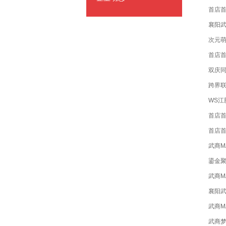
首店首
襄阳武
次元萌
首店首
双庆同
跨界联
WS
首店首
首店首
武商M
鎏金聚
武商M
襄阳武
武商M
武商梦