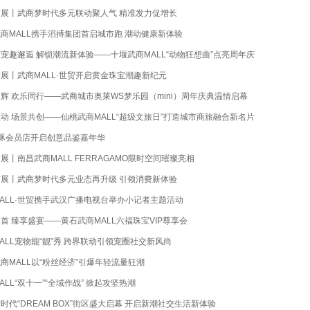
展丨武商梦时代多元联动聚人气 精准发力促增长
商MALL携手滔搏集团首启城市跑 潮动健康新体验
宠趣邂逅 解锁潮流新体验——十堰武商MALL“动物狂想曲”点亮周年庆
展丨武商MALL·世贸开启黄金珠宝潮趣新纪元
辉 欢乐同行——武商城市奥莱WS梦乐园（mini）周年庆典温情启幕
动 场景共创——仙桃武商MALL“超级文旅日”打造城市商旅融合新名片
江豚会员店开启创意品鉴嘉年华
展丨南昌武商MALL FERRAGAMO限时空间璀璨亮相
展丨武商梦时代多元业态再升级 引领消费新体验
ALL·世贸携手武汉广播电视台举办小记者主题活动
首 臻享盛宴——黄石武商MALL六福珠宝VIP尊享会
ALL宠物能“靓”秀 跨界联动引领宠圈社交新风尚
商MALL以“粉丝经济”引爆年轻流量狂潮
ALL“双十一”“全域作战” 掀起攻坚热潮
时代“DREAM BOX”街区盛大启幕 开启新潮社交生活新体验