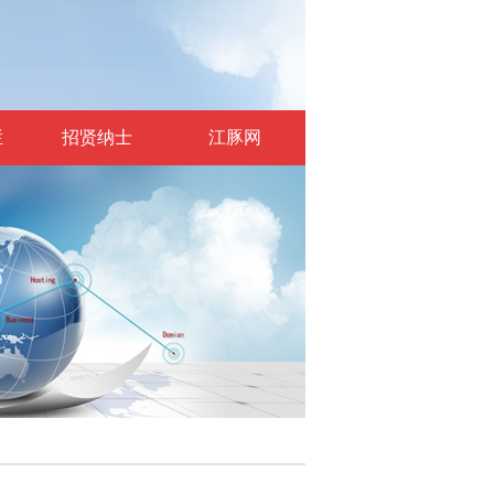
栏
招贤纳士
江豚网