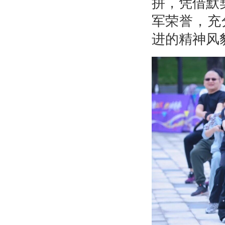
拼，凭借默
军荣誉，充
进的精神风