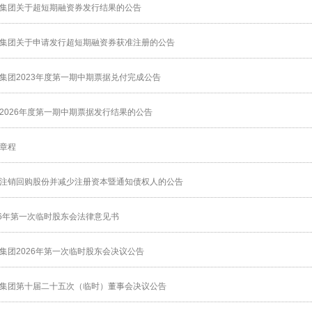
集团关于超短期融资券发行结果的公告
集团关于申请发行超短期融资券获准注册的公告
集团2023年度第一期中期票据兑付完成公告
2026年度第一期中期票据发行结果的公告
章程
注销回购股份并减少注册资本暨通知债权人的公告
26年第一次临时股东会法律意见书
集团2026年第一次临时股东会决议公告
集团第十届二十五次（临时）董事会决议公告