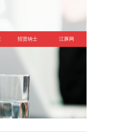
栏
招贤纳士
江豚网