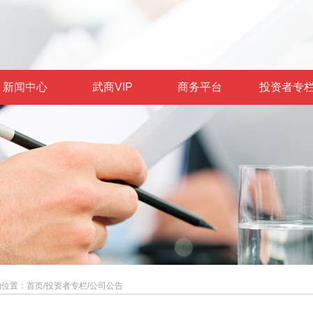
新闻中心
武商VIP
商务平台
投资者专
的位置：
首页
/
投资者专栏
/
公司公告