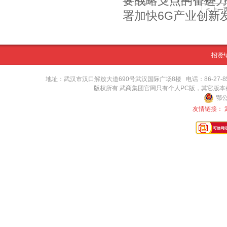
要战略支点的奋进
< 上一
署加快6G产业创新
招贤
地址：武汉市汉口解放大道690号武汉国际广场8楼 电话：86-27-8571416
版权所有 武商集团官网只有个人PC版，其它版
鄂公
友情链接：