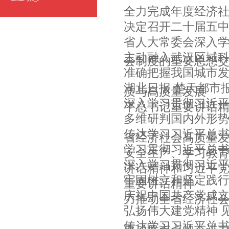
全力完成年度经济社
决定召开二十届五中
省人大常委会深入
主动融入武汉区域科
会制度的重要思想
准确把握我国城市发
湖北日报 楚天都市
质与高质量发展
深入学习贯彻习近平
平总书记重要讲话精神
多维研判国内外形势
传达学习习近平总书
省经济社会高质量
学习贯彻习近平总书
安全生产、学习教
深入学习贯彻习近平
讲话精神和习近平
牢固树立和坚定践行
重要讲话精神
庆祝中国共产党成立
力推动全省经济社
弘扬伟大建党精神 
传达学习习近平总书