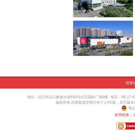
招贤
地址：武汉市汉口解放大道690号武汉国际广场8楼 电话：86-27-8571416
版权所有 武商集团官网只有个人PC版，其它版
鄂公
友情链接：