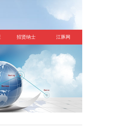
栏
招贤纳士
江豚网