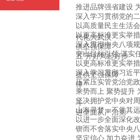
推进品牌强省建设 
深入学习贯彻党的二
以高质量民主生活会
以更高标准更实举措
代化大武汉
深入贯彻中央八项规
供坚强保障
突出目标引领 谋实
五”开好局起好步
以更高标准更实举措
深入学习贯彻习近平
提供坚强保障
压紧压实管党治党政
律
乘势而上 聚势提升
坚决拥护党中央对周
斗
山海寻梦，不觉其远
进全面从严治党
以进一步全面深化改
锲而不舍落实中央八
坚定信心 加力奋进