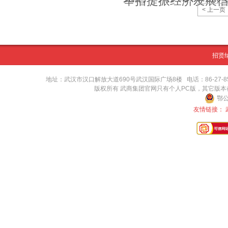
举措提振经济发展
< 上一页
招贤
地址：武汉市汉口解放大道690号武汉国际广场8楼 电话：86-27-8571416
版权所有 武商集团官网只有个人PC版，其它版
鄂公
友情链接：