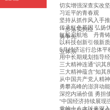
切实增强深查实改坚
习近平的青春观
坚持从抓作风入手推
传承红色基因 弘扬
一步落实到位
红船启航地 丹青
勇争先
以科技创新引领新质
5月经济运行总体平
业体系
用中长期规划指导
三大精神连通“识其
三大精神蕴含“知其
从中国共产党人精
勇攀高峰的澎湃动
深挖内涵价值 勇担
“中国经济持续展现
党的十八大以来深