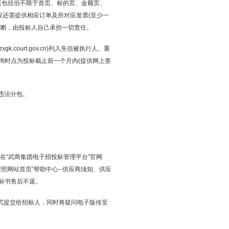
页包括但不限于首页、标的页、金额页、
议还需提供相应订单及所对应发票(至少一
判断，由投标人自己承担一切责任。
/zxgk.court.gov.cn)列入失信被执行人、重
询时点为投标截止前一个月内(提供网上查
违法分包。
00时在“武商集团电子招投标管理平台”官网
获取招标文件，按照网站首页“帮助中心--供应商须知、供应
,标书售后不退。
形式提交给招标人，同时将疑问电子版传至