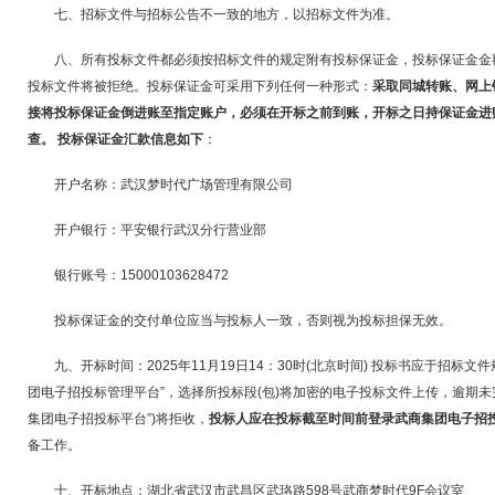
七、招标文件与招标公告不一致的地方，以招标文件为准。
八、所有投标文件都必须按招标文件的规定附有投标保证金，投标保证金金额
投标文件将被拒绝。投标保证金可采用下列任何一种形式：
采取同城转账、网上
接将投标保证金倒进账至指定账户，必须在开标之前到账，开标之日持保证金进
查。 投标保证金汇款信息如下
：
开户名称：武汉梦时代广场管理有限公司
开户银行：平安银行武汉分行营业部
银行账号：15000103628472
投标保证金的交付单位应当与投标人一致，否则视为投标担保无效。
九、开标时间：2025年11月19日14：30时(北京时间) 投标书应于招标
团电子招投标管理平台”，选择所投标段(包)将加密的电子投标文件上传，逾期未
集团电子招投标平台”)将拒收，
投标人应在投标截至时间前登录武商集团电子招
备工作。
十、开标地点：湖北省武汉市武昌区武珞路598号武商梦时代9F会议室