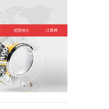
栏
招贤纳士
江豚网