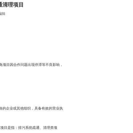
疏通清理项目
编辑
免项目因合作问题出现停滞等不良影响，
格的企业或其他组织，具备有效的营业执
类似项目是指：排污系统疏通、清理类项