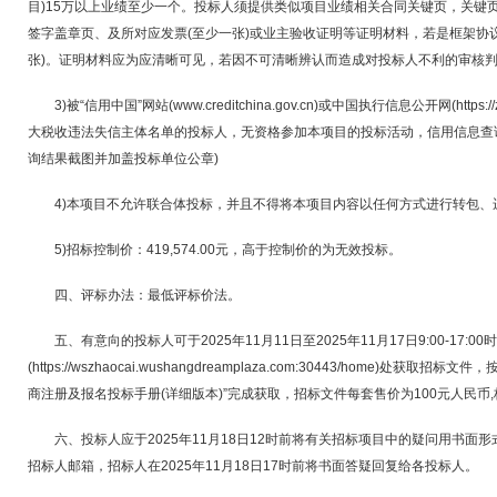
目)15万以上业绩至少一个。投标人须提供类似项目业绩相关合同关键页，关键
签字盖章页、及所对应发票(至少一张)或业主验收证明等证明材料，若是框架协
张)。证明材料应为应清晰可见，若因不可清晰辨认而造成对投标人不利的审核
3)被“信用中国”网站(www.creditchina.gov.cn)或中国执行信息公开网(https:/
大税收违法失信主体名单的投标人，无资格参加本项目的投标活动，信用信息查
询结果截图并加盖投标单位公章)
4)本项目不允许联合体投标，并且不得将本项目内容以任何方式进行转包、
5)招标控制价：419,574.00元，高于控制价的为无效投标。
四、评标办法：最低评标价法。
五、有意向的投标人可于2025年11月11日至2025年11月17日9:00-17:
(https://wszhaocai.wushangdreamplaza.com:30443/home)处
商注册及报名投标手册(详细版本)”完成获取，招标文件每套售价为100元人民币
六、投标人应于2025年11月18日12时前将有关招标项目中的疑问用书面
招标人邮箱，招标人在2025年11月18日17时前将书面答疑回复给各投标人。