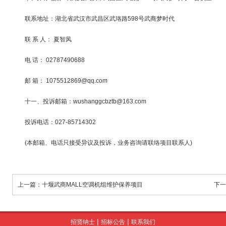
联系地址：湖北省武汉市武昌区武珞路598号武商梦时代
联 系 人： 夏智凤
电 话： 02787490688
邮 箱： 1075512869@qq.com
十一、投诉邮箱：wushanggcbztb@163.com
投诉电话：027-85714302
(本邮箱、电话只接受异议及投诉，业务咨询请联络项目联系人)
上一篇：十堰武商MALL空调机组维护保养项目
下一
|
|
招贤纳士
招标公告
联系我们