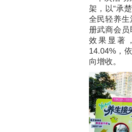
架，以“承
全民轻养生
册武商会员
效果显著
14.04%
向增收。