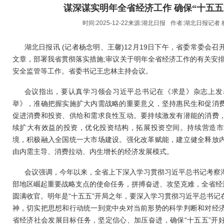
谋深谋实明年全省经济工作 确保“十五五
时间:2025-12-22来源:
湖北日报
作者:
湖北日报记者 
湖北日报讯 (记者杨念明、王馨)12月19日下午，省委常委会
文章，部署我省贯彻落实措施;审议关于明年全省经济工作的有关安排
安全监管等工作。省委书记王忠林主持会议。
会议指出，要认真学习领会习近平总书记在《求是》杂志上发
举》，准确把握实施扩大内需战略的重要意义，坚持惠民生和促消
促进消费和投资、供给和需求良性互动。要持续激发有潜能的消费
续扩大有效益的投资，优化投资结构，拓展投资空间。持续营造市
境，积极融入全国统一大市场建设。强化改革赋能，建立健全释放
由内需主导、消费拉动、内生增长的经济发展模式。
会议强调，今年以来，全省上下深入学习贯彻习近平总书记考察
部地区崛起重要战略支点的使命任务，拼搏奋进、攻坚克难，全省经济
圆满收官。明年是“十五五”开局之年，要深入学习贯彻习近平总书记
神，切实把思想和行动统一到党中央对当前形势的科学判断和对经
省经济社会发展目标任务，坚定信心、加压奋进，确保“十五五”开