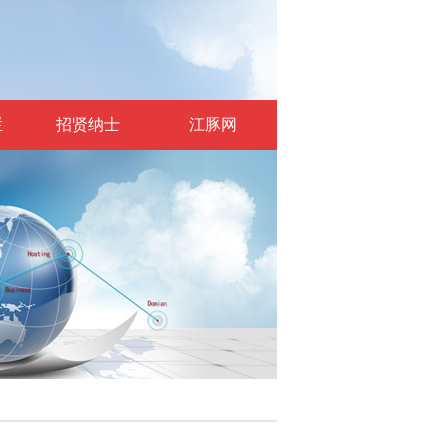
栏
招贤纳士
江豚网