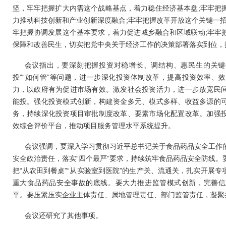
坚，牢牢把握扩大内需这个战略基点，着力稳住经济基本盘;牢牢把
力推动科技创新和产业创新深度融合;牢牢把握改革开放这个关键一招
牢把握协调发展这个基本要求，着力促进城乡融合和区域联动;牢牢
保障和改善民生，切实把党中央关于经济工作的决策部署落实到位，
会议指出，要深刻把握投资对稳增长、调结构、惠民生的关键作用
投”“如何管”等问题，进一步深化投资体制改革，提高投资效率、
力，以政府有为促进市场有效。激发社会投资活力，进一步放宽民
能投。强化投资模式创新，构建资金多元、模式多样、收益多源的
务，持续深化投资项目审批制度改革、要素市场化配置改革。加强
效综合评价平台，推动项目服务管理水平系统提升。
会议强调，要深入学习贯彻习近平总书记关于食品药品安全工作
安全政治责任，落实“四个最严”要求，持续筑牢食品药品安全防线。
把“从农田到餐桌”“从实验室到医院”的生产关、流通关，扎实开展
重大食品药品安全事故的底线。要大力推进监管模式创新，完善信
平。要压紧压实企业主体责任、属地管理责任、部门监管责任，凝聚
会议还研究了其他事项。