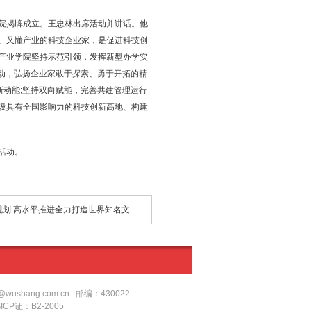
院揭牌成立。王忠林出席活动并讲话。他
、又懂产业的科技企业家，是促进科技创
产业学院坚持示范引领，发挥新型办学实
驱动，弘扬企业家敢于探索、勇于开拓的精
新动能;坚持双向赋能，完善共建管理运行
设具有全国影响力的科技创新高地、构建
活动。
下一篇：高标准规划 高水平推进全力打造世界知名文化旅游目的地
shang.com.cn 邮编：430022
鄂ICP证：B2-2005