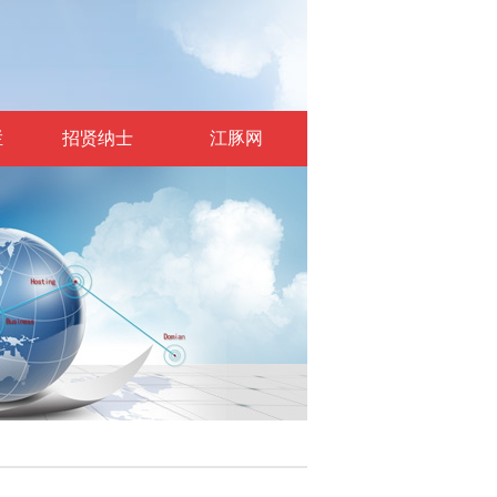
栏
招贤纳士
江豚网