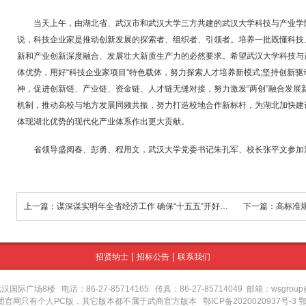
当天上午，由湖北省、武汉市和武汉大学三方共建的武汉大学科技与产业学
说，科技企业家是推动创新发展的探索者、组织者、引领者。培养一批既懂科技
新和产业创新深度融合、发展壮大新质生产力的必然要求。希望武汉大学科技与
体优势，用好“科技企业家项目”特色载体，努力探索人才培养新模式;坚持创新
神，促进创新链、产业链、资金链、人才链无缝对接，努力激发“两创”融合发展
机制，推动高校与地方发展同频共振，努力打造校地合作新标杆，为湖北加快建
体现湖北优势的现代化产业体系作出更大贡献。
省领导盛阅春、彭勇、程用文，武汉大学党委书记朱孔军、校长张平文参加
上一篇：谋深谋实明年全省经济工作 确保“十五五”开好局起好步
|
|
招贤纳士
招标公告
联系我们
场8楼 电话：86-27-85714165 传真：86-27-85714049 邮箱：wsgroup@wu
集团官网只有个人PC版，其它版本都不属于武商官方版本
鄂ICP备2020020937号-3 