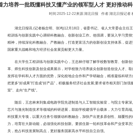
着力培养一批既懂科技又懂产业的领军型人才 更好推动
时间:2025-12-22来源:
湖北日报
作者:
湖北日报记者 
湖北日报讯 (记者杨念明、张鸿)12月18日，省委书记、省人大常委会主
程训练与创新实践中心调研科教融合、创新创业工作。他强调，要深入学习贯彻
精神，持续深化科教融合、产教融合，打造更富活力的创新创业支持体系，促进
国家重大战略和地方经济社会发展贡献更大力量。
在大学生工程训练与创新实践中心，王忠林仔细了解学校数智教育、创新创
革、师生科技创新及创业成果展示，对学校致力培养拔尖创新创造创业人才、取
发挥在学科和人才方面的优势，深化校地企合作和产学研融合，精准凝练科研方
把更多“好成果”打造成“好产品”，积极服务经济社会发展;要求省市相关部门加强
室”、走向“生产线”。
随后，王忠林来到集成电路学院先进制造与人工智能实验室，与院士专家深
芯片与激光制造技术等领域的科研进展，鼓励学校建强平台载体，大力引育高端
科技重大专项，以重大任务引领驱动科教融合，加快产出更多原创性、颠覆性的
力，培育壮大新动能，必须强化科技创新。要抓住新一轮科技革命和产业变革历
关，抢占科技发展制高点，更好服务国家高水平科技自立自强。