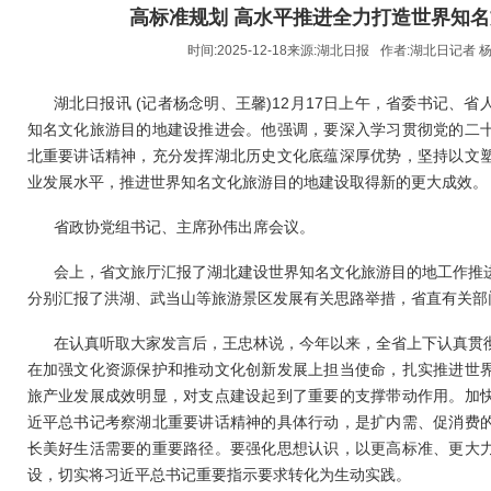
高标准规划 高水平推进全力打造世界知
时间:2025-12-18来源:
湖北日报
作者:
湖北日记者 
湖北日报讯 (记者杨念明、王馨)12月17日上午，省委书记、
知名文化旅游目的地建设推进会。他强调，要深入学习贯彻党的二
北重要讲话精神，充分发挥湖北历史文化底蕴深厚优势，坚持以文
业发展水平，推进世界知名文化旅游目的地建设取得新的更大成效。
省政协党组书记、主席孙伟出席会议。
会上，省文旅厅汇报了湖北建设世界知名文化旅游目的地工作推
分别汇报了洪湖、武当山等旅游景区发展有关思路举措，省直有关部
在认真听取大家发言后，王忠林说，今年以来，全省上下认真贯
在加强文化资源保护和推动文化创新发展上担当使命，扎实推进世
旅产业发展成效明显，对支点建设起到了重要的支撑带动作用。加
近平总书记考察湖北重要讲话精神的具体行动，是扩内需、促消费
长美好生活需要的重要路径。要强化思想认识，以更高标准、更大
设，切实将习近平总书记重要指示要求转化为生动实践。