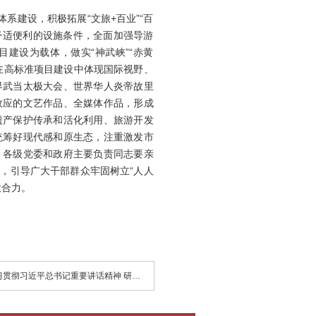
系建设，积极拓展“文旅+百业”“百
舒适便利的设施条件，全面加强导游
建设为载体，做实“神武峡”“赤黄
在高标准项目建设中体现国际视野、
界武当太极大会、世界华人炎帝故里
效应的文艺作品、全媒体作品，形成
遗产保护传承和活化利用、旅游开发
统筹好现代感和原生态，注重激发市
，各级党委和政府主要负责同志要亲
，引导广大干部群众牢固树立“人人
大合力。
下一篇：深入学习贯彻习近平总书记重要讲话精神 研究部署中央巡视反馈意见整改落实工作