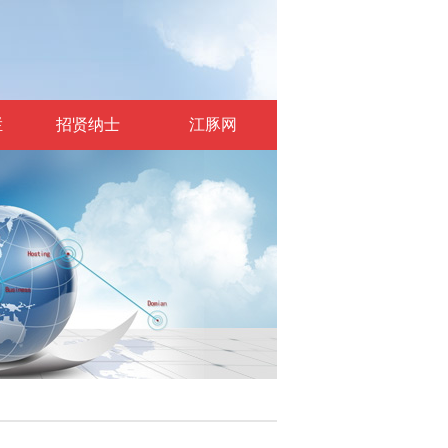
栏
招贤纳士
江豚网