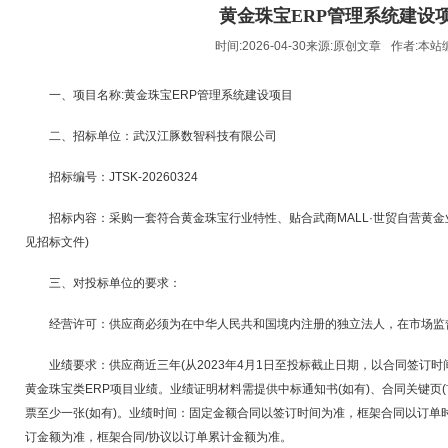
黄金珠宝ERP管理系统建设
时间:2026-04-30来源:
原创文章
作者:
本站
一、项目名称:黄金珠宝ERP管理系统建设项目
二、招标单位：武汉江豚数智科技有限公司
招标编号：JTSK-20260324
招标内容：采购一套符合黄金珠宝行业特性、贴合武商MALL·世贸自营黄金
见招标文件)
三、对投标单位的要求：
经营许可：供应商必须为在中华人民共和国境内注册的独立法人，在市场监
业绩要求：供应商近三年(从2023年4月1日至投标截止日期，以合同签订时
黄金珠宝类ERP项目业绩。业绩证明材料需提供中标通知书(如有)、合同关键页
票至少一张(如有)。业绩时间：固定金额合同以签订时间为准，框架合同以订单
订金额为准，框架合同/协议以订单累计金额为准。