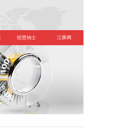
栏
招贤纳士
江豚网