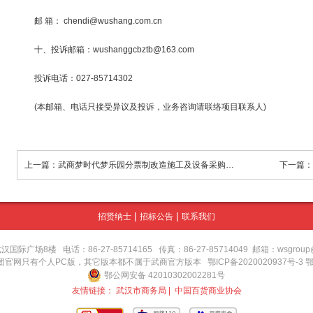
邮 箱： chendi@wushang.com.cn
十、投诉邮箱：wushanggcbztb@163.com
投诉电话：027-85714302
(本邮箱、电话只接受异议及投诉，业务咨询请联络项目联系人)
上一篇：武商梦时代梦乐园分票制改造施工及设备采购项目
下一篇：
|
|
招贤纳士
招标公告
联系我们
场8楼 电话：86-27-85714165 传真：86-27-85714049 邮箱：wsgroup@wu
集团官网只有个人PC版，其它版本都不属于武商官方版本
鄂ICP备2020020937号-3 
鄂公网安备 42010302002281号
友情链接：
武汉市商务局
|
中国百货商业协会