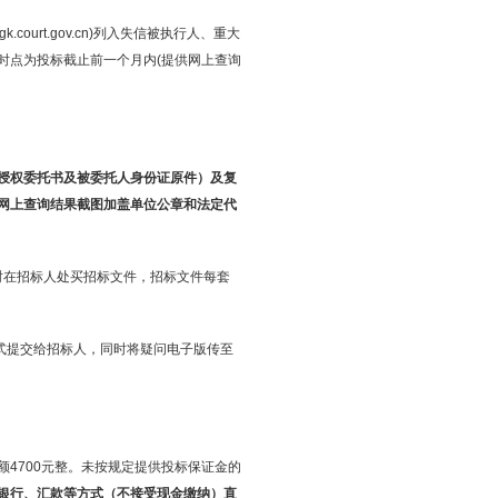
zxgk.court.gov.cn)列入失信被执行人、重大
时点为投标截止前一个月内(提供网上查询
授权委托书及被委托人身份证原件）及复
”网上查询结果截图加盖单位公章和法定代
17:00时在招标人处买招标文件，招标文件每套
面形式提交给招标人，同时将疑问电子版传至
4700元整。未按规定提供投标保证金的
银行、汇款等方式（不接受现金缴纳）直