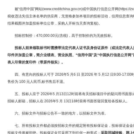
被“信用中国”网站(www.creditchina.gov.cn)或中国执行信息公开网(https://
税收违法失信主体名单的供应商，无资格参加本项目的投标活动，信用信息查询
结果截图并加盖投标单位公章，采购人开标当天查询复核)。
招标控制价：470,000.00元(含税)，高于控制价的为无效投标。
投标人前来领取标书时需携带法定代表人证书及身份证原件（或法定代表人
印件并加盖公章，简介业绩表、营业执照、“信用中国”及“中国执行信息公开网
表人印章的复印件（带原件核实）。
四、有意向的投标人可于 2026年5 月6 日 至2026 年 5 月12 日9:00-
售价为 100 元人民币,标书售后不退。
五、投标人应于 2026年5 月13日12时前将有关招标项目中的疑问用书
招标人邮箱，招标人在 2026年5 月 13日18时前将书面答疑回复给各投标人。
六、招标文件与招标公告不一致的地方，以招标文件为准。
七、所有投标文件都必须按招标文件的规定附有投标保证金，投标保证金金额
投标文件将被拒绝。投标保证金可采用下列任何一种形式：
采取同城转账、网上