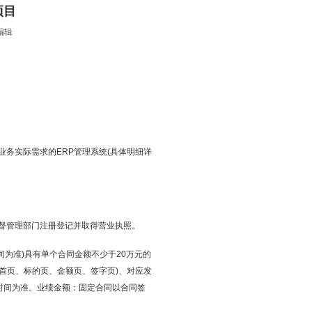
项目
编辑
业务实际需求的ERP管理系统(具体明细详
督管理部门注册登记并取得营业执照。
间为准)具有单个合同金额不少于20万元的
(首页、标的页、金额页、签字页)、对应发
时间为准。业绩金额：固定合同以合同签